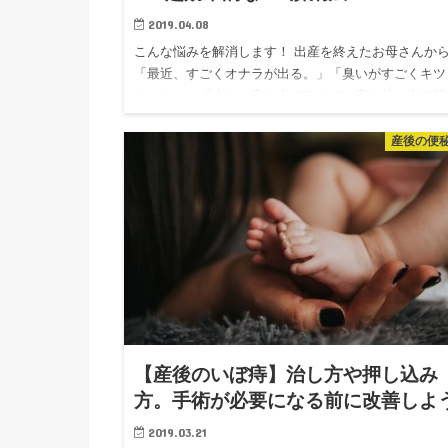
2019.04.08
こんな悩みを解消します！ 出産を終えたお母さんか
「最近、すごくオナラが出る。」「臭いがすごくキツ
なった。」「大きい音も出てるので、家の外に出る時
心配・・・。」という声をよく聞きます。人前で大き
音や臭いの強いオナラ…
産後の便
【産後のいぼ痔】治し方や押し込み
方。手術が必要になる前に改善しよ
2019.03.21