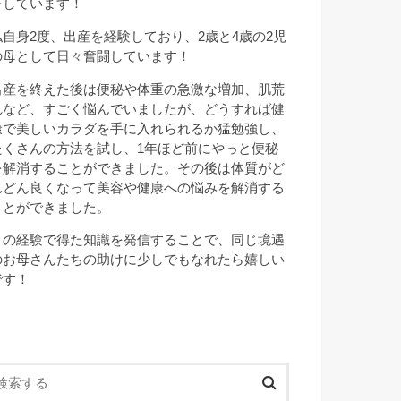
をしています！
私自身2度、出産を経験しており、2歳と4歳の2児
の母として日々奮闘しています！
出産を終えた後は便秘や体重の急激な増加、肌荒
れなど、すごく悩んでいましたが、どうすれば健
康で美しいカラダを手に入れられるか猛勉強し、
たくさんの方法を試し、1年ほど前にやっと便秘
を解消することができました。その後は体質がど
んどん良くなって美容や健康への悩みを解消する
ことができました。
この経験で得た知識を発信することで、同じ境遇
のお母さんたちの助けに少しでもなれたら嬉しい
です！