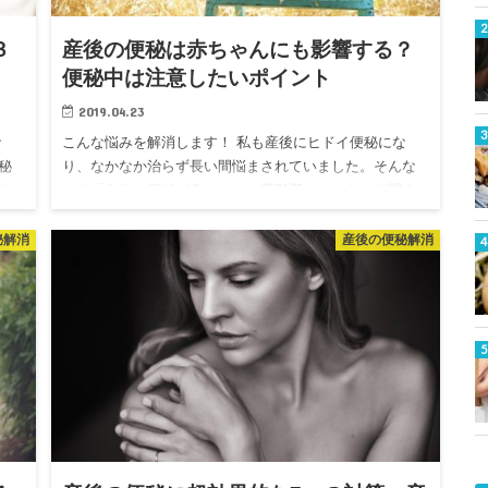
３
産後の便秘は赤ちゃんにも影響する？
便秘中は注意したいポイント
2019.04.23
な
こんな悩みを解消します！ 私も産後にヒドイ便秘にな
秘
り、なかなか治らず長い間悩まされていました。そんな
り
とき「自分の便秘が赤ちゃんに悪影響かも」なんて聞く
た
と不安になってしまいますよね！ 便秘薬を授乳中に飲め
る物かしっかりと確…
秘解消
産後の便秘解消