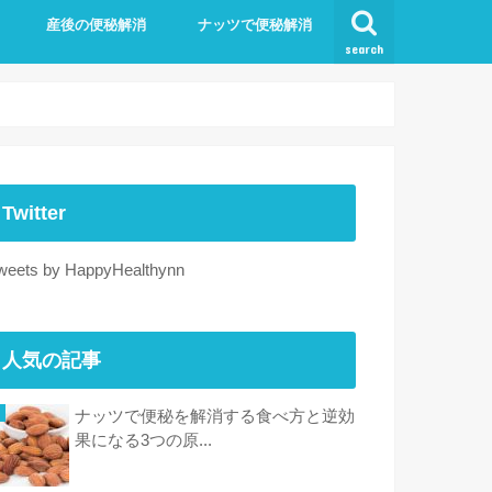
産後の便秘解消
ナッツで便秘解消
search
Twitter
weets by HappyHealthynn
人気の記事
ナッツで便秘を解消する食べ方と逆効
果になる3つの原...