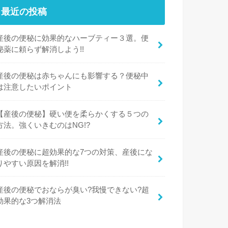
最近の投稿
産後の便秘に効果的なハーブティー３選。便
秘薬に頼らず解消しよう!!
産後の便秘は赤ちゃんにも影響する？便秘中
は注意したいポイント
【産後の便秘】硬い便を柔らかくする５つの
方法。強くいきむのはNG!?
産後の便秘に超効果的な7つの対策、産後にな
りやすい原因を解消!!
産後の便秘でおならが臭い?我慢できない?超
効果的な3つ解消法