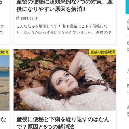
る
産後の便秘に超効果的な7つの対策、産
後になりやすい原因を解消!!
2019.04.17
でき
こんな悩みを解消します！ 私も産後にヒドイ便秘にな
で
り、なかなか治らず長い間なやんでいました。 産後の便
の
秘に最も多い原因が『水分不足』。 特に授乳中のお母さ
に
んは、常に体の中の水分を母乳を作るために使っていま
す。母乳は1日に…
秘解消
産後の便秘解消
きな
産後に便秘と下痢を繰り返すのはなん
で？原因と5つの解消法