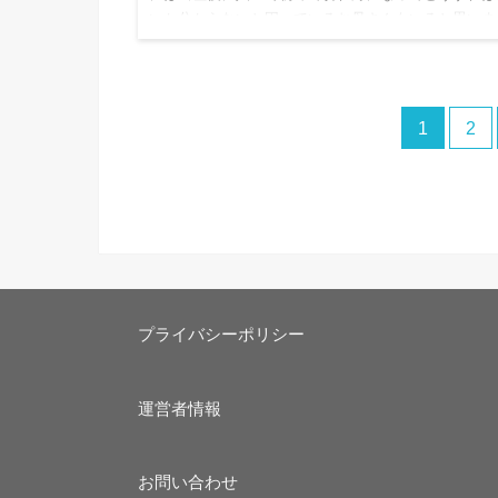
いか分からないと困っているお母さんもいると思いま
す。私も産後にヒドイ便秘になってしまった事が原因
痔になってしまい「痔っ…
1
2
プライバシーポリシー
運営者情報
お問い合わせ