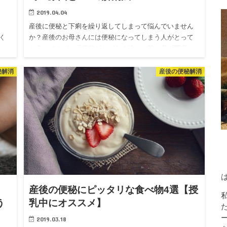
2019.04.04
ら
産後に便秘と下痢を繰り返してしまって悩んでいません
く
か？産後のお母さんには便秘になってしまう人がとって
に
も多いですが、「便秘がしばらく続いた後は必ず下痢に
い
なってしまう」というような症状に悩まされる人も多い
です。 この記事では…
秘解消
産後の便秘解消
産後の便秘にピッタリな食べ物4選【授
う
乳中にオススメ】
2019.03.18