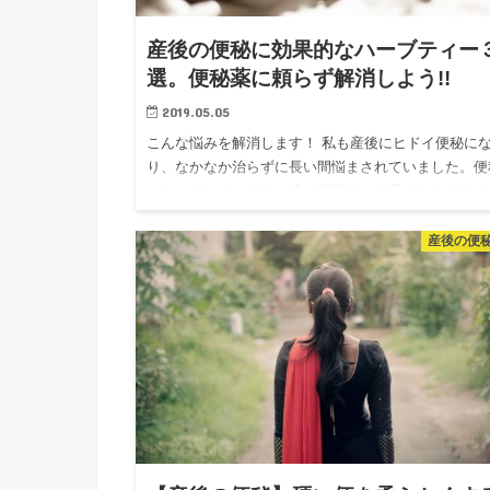
産後の便秘に効果的なハーブティー
選。便秘薬に頼らず解消しよう!!
2019.05.05
こんな悩みを解消します！ 私も産後にヒドイ便秘に
り、なかなか治らずに長い間悩まされていました。便
になってしまっても、特に授乳中のお母さんは「あま
便秘薬に頼りたくない」「自然な方法で便秘を解消し
い」という人が多いと…
産後の便