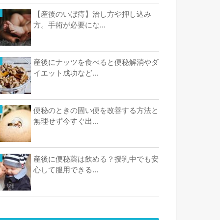
【産後のいぼ痔】治し方や押し込み
方。手術が必要にな...
産後にナッツを食べると便秘解消やダ
イエット成功など...
便秘のときの固い便を改善する方法と
無理せず今すぐ出...
産後に便秘薬は飲める？授乳中でも安
心して服用できる...