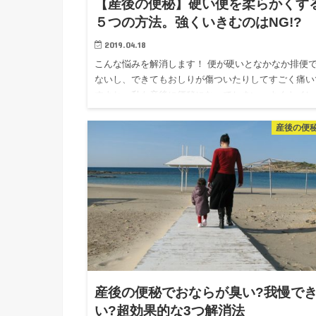
【産後の便秘】硬い便を柔らかくす
５つの方法。強くいきむのはNG!?
2019.04.18
こんな悩みを解消します！ 便が硬いとなかなか排便
ないし、できてもおしりが傷ついたりしてすごく痛い
すよね。私も産後に便秘になってしまい、よくトイレ
中で長時間、1人格闘していました！ 産後のお母さん
は、便が硬くて困…
産後の便
産後の便秘でおならが臭い?我慢で
い?超効果的な3つ解消法