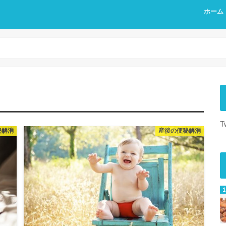
ホーム
T
秘解消
産後の便秘解消