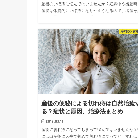
産後のいぼ痔に悩んではいませんか？妊娠中や出産時
産後は体質的にいぼ痔になりやすくなるので、出産を
えたお母さんたちの中には「いぼ痔」に悩まされてい
人が案外多いのです。また、「いぼ痔になってしまっ
けどどう対処すればい…
産後の便
産後の便秘による切れ痔は自然治癒
る？症状と原因、治療法まとめ
2019.03.16
産後に切れ痔になってしまって悩んではいませんか？
には出産後に人生で初めて切れ痔になってどうすれば