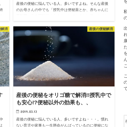
、
産後の便秘に悩んでいる人、多いですよね。そんな産後
終
のお母さんの中でも「授乳中は便秘薬とか、赤ちゃんに
る
悪影響の出る可能性のあるものはできるだけ使いたくな
た
いな・・・。」「自然な方法で便秘解消したい。」と思
っている人も多いので…
秘解消
産後の便秘解消
す
産後の便秘をオリゴ糖で解消!!授乳中で
も安心!?便秘以外の効果も、、
2019.03.13
中
産後の便秘に悩んでいる人、多いですよね・・・。慣れ
よ
ない育児や家事も一生懸命がんばっているのに便秘にな