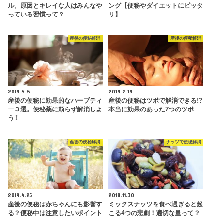
ル、原因とキレイな人はみんなや
ング【便秘やダイエットにピッタ
っている習慣って？
リ】
産後の便秘解消
産後の便秘解消
2019.5.5
2019.2.19
産後の便秘に効果的なハーブティ
産後の便秘はツボで解消できる!?
ー３選。便秘薬に頼らず解消しよ
本当に効果のあった7つのツボ
う!!
産後の便秘解消
ナッツで便秘解消
2019.4.23
2018.11.30
産後の便秘は赤ちゃんにも影響す
ミックスナッツを食べ過ぎると起
る？便秘中は注意したいポイント
こる4つの悲劇！適切な量って？